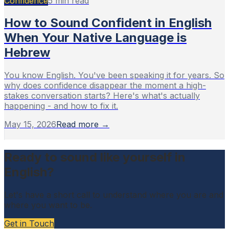
Confidence
5
min read
How to Sound Confident in English
When Your Native Language is
Hebrew
You know English. You've been speaking it for years. So
why does confidence disappear the moment a high-
stakes conversation starts? Here's what's actually
happening - and how to fix it.
May 15, 2026
Read more →
Ready to sound like yourself in
English?
Let's have a short call to understand where you are and
where you want to be.
Get in Touch