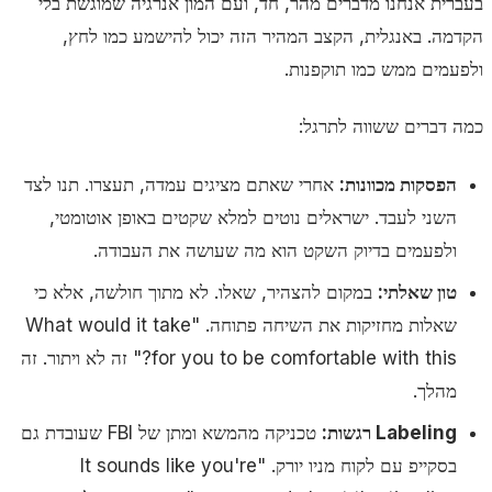
בעברית אנחנו מדברים מהר, חד, ועם המון אנרגיה שמוגשת בלי
הקדמה. באנגלית, הקצב המהיר הזה יכול להישמע כמו לחץ,
ולפעמים ממש כמו תוקפנות.
כמה דברים ששווה לתרגל:
הפסקות מכוונות:
אחרי שאתם מציגים עמדה, תעצרו. תנו לצד
השני לעבד. ישראלים נוטים למלא שקטים באופן אוטומטי,
ולפעמים בדיוק השקט הוא מה שעושה את העבודה.
טון שאלתי:
במקום להצהיר, שאלו. לא מתוך חולשה, אלא כי
שאלות מחזיקות את השיחה פתוחה.
"What would it take
for you to be comfortable with this?"
זה לא ויתור. זה
מהלך.
Labeling רגשות:
טכניקה מהמשא ומתן של FBI שעובדת גם
בסקייפ עם לקוח מניו יורק.
"It sounds like you're