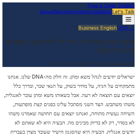
Free & Clear English
About
Services
Testimonials
Blog
Let's Talk
← הבלוג
·
Business English
משא ומתן באנגלית: איך לא להישמע תוקפניים
(ולא חלשים)
6 ביולי 2026
·
Sasha Daniel
·
5
דקות קריאה
ישראלים יודעים לנהל משא ומתן. זה חלק מה-DNA שלנו. אנחנו
מתמקחים על חניה, על מחיר בשוק, על תנאי שכר, ובדרך כלל
יוצאים עם תוצאה לא רעה. אבל כשאותו משא ומתן עובר לאנגלית,
משהו משתבש. הצד השני מסתכל עלינו בפנים קצת מופתעות,
השיחה נעשית מתוחה, ואנחנו יוצאים עם תחושה שאמרנו משהו
לא בסדר, רק לא בדיוק מבינים מה. הבעיה היא לא שאתם לא
יודעים אנגלית. הבעיה היא שהסגנון הישיר שעובד מצוין בעברית