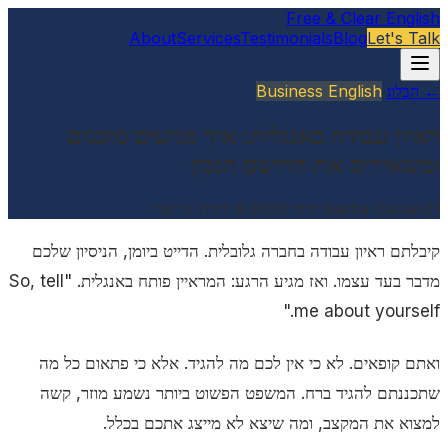
Free & Clear English
About
Services
Testimonials
Blog
Let's Talk
← הבלוג
·
Business English
ראיון עבודה באנגלית: איך מגיעים מוכנים
ומשאירים את הרושם הנכון
21 ביוני 2026
·
Sasha Daniel
·
6
דקות קריאה
קיבלתם ראיון עבודה בחברה גלובלית. הדייט ביומן, הניסיון שלכם
מדבר בעד עצמו. ואז מגיע הרגע: המראיין פותח באנגלית. "So, tell
me about yourself."
ואתם קופאים. לא כי אין לכם מה להגיד. אלא כי פתאום כל מה
שתכננתם להגיד ברח. המשפט הפשוט ביותר נשמע מוזר, קשה
למצוא את המקצב, ומה שיצא לא מייצג אתכם בכלל.